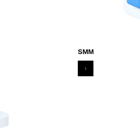
Обговоримо ваш проєкт?
SMM
Сформуємо пропозицію, яка допоможе поліпшити
показники вашого бізнесу