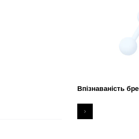
Обговоримо ваш проєкт?
Впізнаваність бр
Сформуємо пропозицію, яка допоможе поліпшити
показники вашого бізнесу