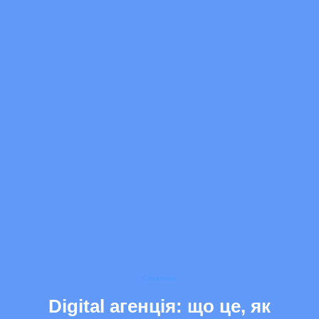
Обговоримо ваш проєкт?
Сформуємо пропозицію, яка допоможе поліпшити показники
вашого бізнесу
Стратегія
Digital агенція: що це, як