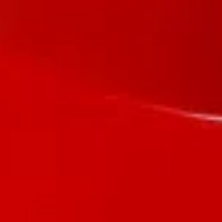
Обговоримо ваш проєкт?
Сформуємо пропозицію, яка допоможе поліпшити показники
вашого бізнесу