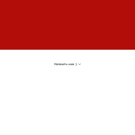
Напишіть нам ;)
Результат
80% слів у TOP Google